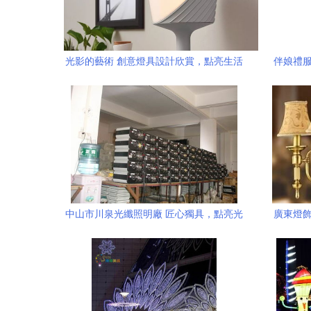
光影的藝術 創意燈具設計欣賞，點亮生活
伴娘禮服
靈感
中山市川泉光纖照明廠 匠心獨具，點亮光
廣東燈飾
影藝術新境界