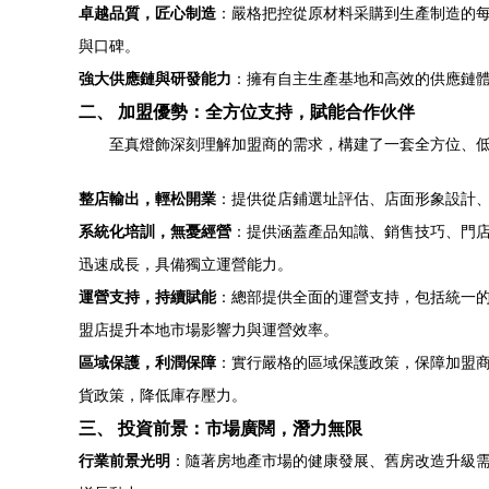
卓越品質，匠心制造
：嚴格把控從原材料采購到生產制造的每
與口碑。
強大供應鏈與研發能力
：擁有自主生產基地和高效的供應鏈
二、 加盟優勢：全方位支持，賦能合作伙伴
至真燈飾深刻理解加盟商的需求，構建了一套全方位、
整店輸出，輕松開業
：提供從店鋪選址評估、店面形象設計、
系統化培訓，無憂經營
：提供涵蓋產品知識、銷售技巧、門
迅速成長，具備獨立運營能力。
運營支持，持續賦能
：總部提供全面的運營支持，包括統一的
盟店提升本地市場影響力與運營效率。
區域保護，利潤保障
：實行嚴格的區域保護政策，保障加盟
貨政策，降低庫存壓力。
三、 投資前景：市場廣闊，潛力無限
行業前景光明
：隨著房地產市場的健康發展、舊房改造升級