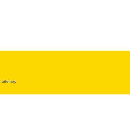
有
Sitemap