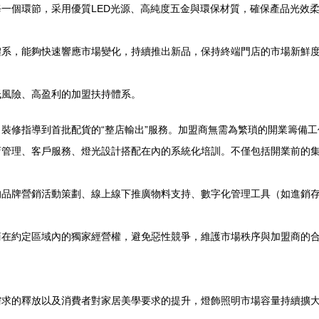
一個環節，采用優質LED光源、高純度五金與環保材質，確保產品光效
體系，能夠快速響應市場變化，持續推出新品，保持終端門店的市場新鮮
低風險、高盈利的加盟扶持體系。
裝修指導到首批配貨的“整店輸出”服務。加盟商無需為繁瑣的開業籌備
店管理、客戶服務、燈光設計搭配在內的系統化培訓。不僅包括開業前的
品牌營銷活動策劃、線上線下推廣物料支持、數字化管理工具（如進銷存
商在約定區域內的獨家經營權，避免惡性競爭，維護市場秩序與加盟商的
需求的釋放以及消費者對家居美學要求的提升，燈飾照明市場容量持續擴