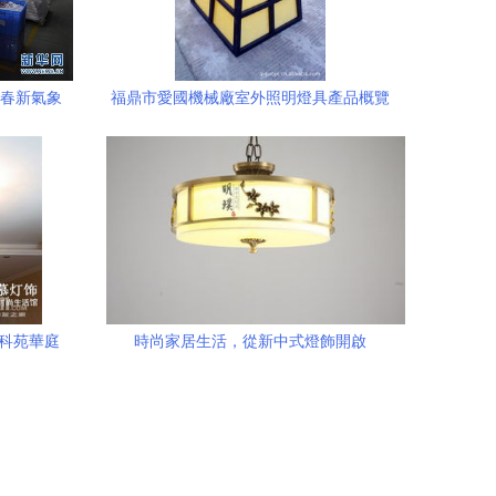
新春新氣象
福鼎市愛國機械廠室外照明燈具產品概覽
在科苑華庭
時尚家居生活，從新中式燈飾開啟