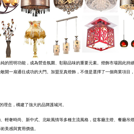
單純的照明功能，成為營造氛圍、彰顯品味的重要元素。燈飾市場因此持
士敞開一扇通往成功的大門。加盟至真燈飾，不僅是選擇了一個商業項目
”的理念，構建了強大的品牌護城河。
約、輕奢時尚、新中式、北歐風情等多種主流風格，從客廳主燈、餐廳吊
藝術美感與實用價值。