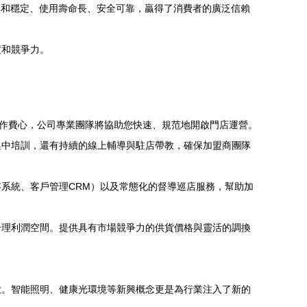
柔和穩定、使用壽命長、安全可靠，贏得了消費者的廣泛信賴
度和競爭力。
工作費心，公司專業團隊將協助您快速、規范地開啟門店運營。
集中培訓，還有持續的線上輔導與駐店帶教，確保加盟商團隊
系統、客戶管理CRM）以及常態化的督導巡店服務，幫助加
合理利潤空間。提供具有市場競爭力的供貨價格與靈活的調換
大。智能照明、健康光環境等新興概念更是為行業注入了新的