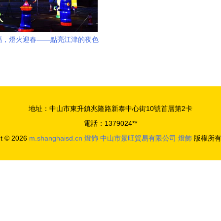
福，燈火迎春——點亮江津的夜色
華章
地址：中山市東升鎮兆隆路新泰中心街10號首層第2卡
電話：1379024**
ht © 2026
m.shanghaisd.cn
燈飾
中山市景旺貿易有限公司
燈飾
版權所