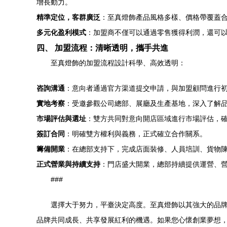
增長動力。
精準定位，客群廣泛
：至真燈飾產品風格多樣、價格帶覆蓋
多元化盈利模式
：加盟商不僅可以通過零售獲得利潤，還可
四、 加盟流程：清晰透明，攜手共進
至真燈飾的加盟流程設計科學、高效透明：
咨詢溝通
：意向者通過官方渠道提交申請，與加盟顧問進行
實地考察
：受邀參觀公司總部、展廳及生產基地，深入了解
市場評估與選址
：雙方共同對意向開店區域進行市場評估，
簽訂合同
：明確雙方權利與義務，正式確立合作關系。
籌備開業
：在總部支持下，完成店面裝修、人員培訓、貨物
正式營業與持續支持
：門店盛大開業，總部持續提供運營、
###
選擇大于努力，平臺決定高度。至真燈飾以其強大的品
品牌共同成長、共享發展紅利的機遇。如果您心懷創業夢想