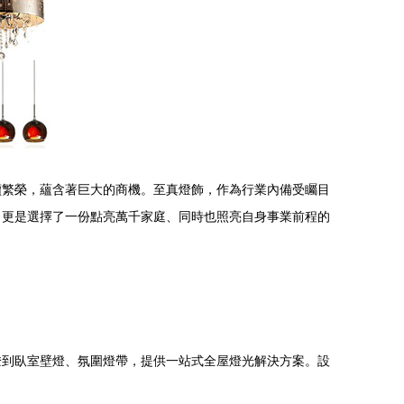
續繁榮，蘊含著巨大的商機。至真燈飾，作為行業內備受矚目
，更是選擇了一份點亮萬千家庭、同時也照亮自身事業前程的
燈到臥室壁燈、氛圍燈帶，提供一站式全屋燈光解決方案。設