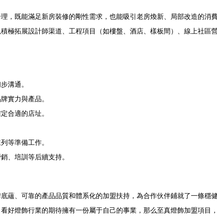
合理，既能滿足新房裝修的剛性需求，也能吸引老房煥新、局部改造的消
以積極拓展設計師渠道、工程項目（如樓盤、酒店、樣板間）、線上社區
初步溝通。
品牌實力與產品。
確定合適的店址。
陳列等準備工作。
營銷、培訓等后續支持。
牌底蘊、可靠的產品品質和體系化的加盟扶持，為合作伙伴鋪就了一條穩
，看好燈飾行業的期待擁有一份屬于自己的事業，那么至真燈飾加盟項目