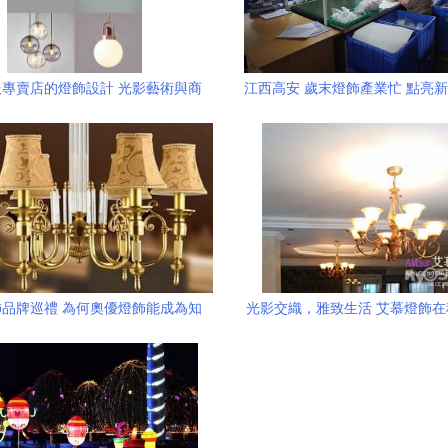
專賣店的燈飾設計 光影藝術與商
江西高安 歲末燈飾產業忙 點亮
業氛圍的完美融合
品牌巡禮 為何奧優燈飾能成為知
光影交織，雅致生活 艾慕燈飾
名品牌？
的實景演繹