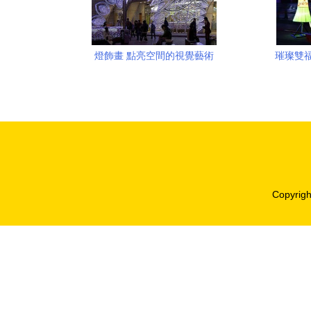
燈飾畫 點亮空間的視覺藝術
璀璨雙
Copyrig